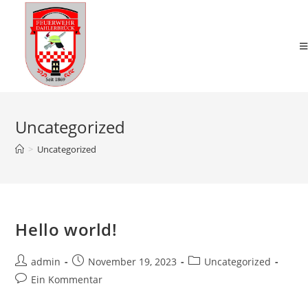
Zum
Inhalt
springen
Uncategorized
>
Uncategorized
Hello world!
Beitrags-
Beitrag
Beitrags-
admin
November 19, 2023
Uncategorized
Autor:
veröffentlicht:
Kategorie:
Beitrags-
Ein Kommentar
Kommentare: